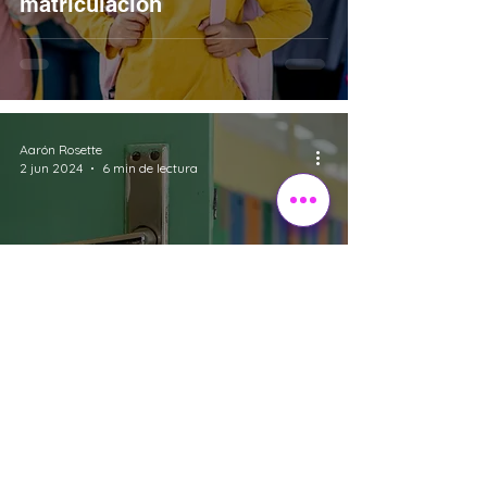
matriculación
Aarón Rosette
2 jun 2024
6 min de lectura
Captación
Jornadas de puertas abiertas
exitosas para colegios
privados