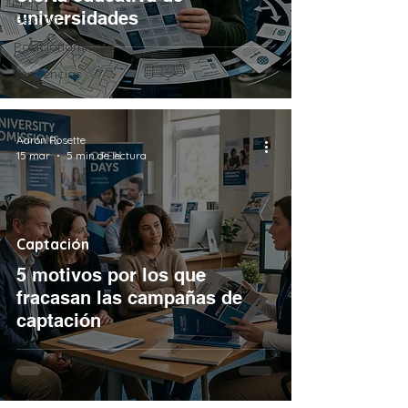
universidades
Gestión
Posicionamiento
Tendencias
Aarón Rosette
15 mar
5 min de lectura
Captación
5 motivos por los que
fracasan las campañas de
captación