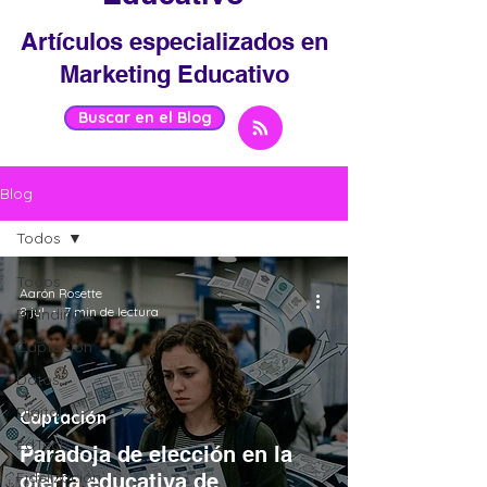
Artículos especializados en
Marketing Educativo
Buscar en el Blog
Blog
Todos
Todos
Aarón Rosette
8 jul
7 min de lectura
Branding
Captación
Datos
Digital
Captación
EdTech
Paradoja de elección en la
Fidelización
oferta educativa de