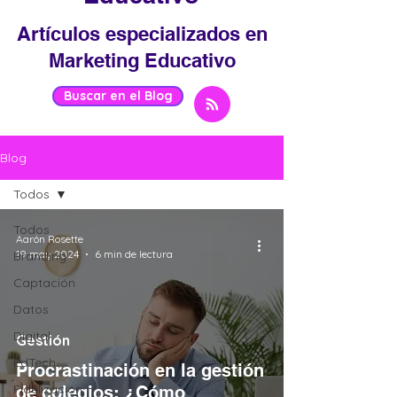
Artículos especializados en
Marketing Educativo
Buscar en el Blog
Blog
Todos
Todos
Aarón Rosette
19 may 2024
6 min de lectura
Branding
Captación
Datos
Digital
Gestión
EdTech
Procrastinación en la gestión
Fidelización
de colegios: ¿Cómo