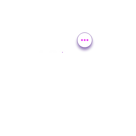
Encuentra a Mkt Edu en
contacto@mercadotecniaeducativa.co
m
Tel: +52 985 113 79 17
Contacto
Legal
Política de Privacidad
Términos y Condiciones