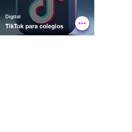
Digital
TikTok para colegios
Aarón Rosette
29 mar
9 min de lectura
Datos
Tipos de encuestas para
colegios y universidades