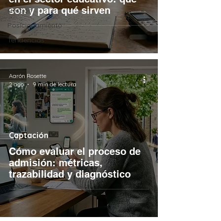
son y para qué sirven
Gestión
Posicionamiento
Tendencias
Aarón Rosette
2 ago
9 min de lectura
Captación
Cómo evaluar el proceso de
admisión: métricas,
trazabilidad y diagnóstico