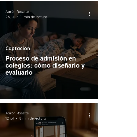
Aarón Rosette
26 jul
11 min de lectura
Captación
Proceso de admisión en
colegios: cómo diseñarlo y
evaluarlo
Aarón Rosette
12 jul
8 min de lectura