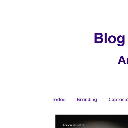
Blog
A
Todos
Branding
Captaci
Tendencias
Aarón Rosette