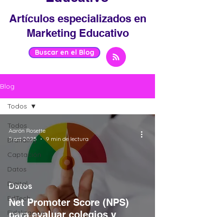
Artículos especializados en
Marketing Educativo
Buscar en el Blog
Blog
Todos
Todos
Aarón Rosette
5 oct 2025
9 min de lectura
Branding
Captación
Datos
Digital
Datos
EdTech
Net Promoter Score (NPS)
Fidelización
para evaluar colegios y