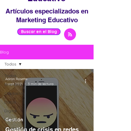
Artículos especializados en
Marketing Educativo
Buscar en el Blog
Blog
Todos
Todos
Aarón Rosette
1 sept 2021
3 min de lectura
Branding
Captación
Datos
Digital
Gestión
EdTech
Fidelización
Gestión de crisis en redes