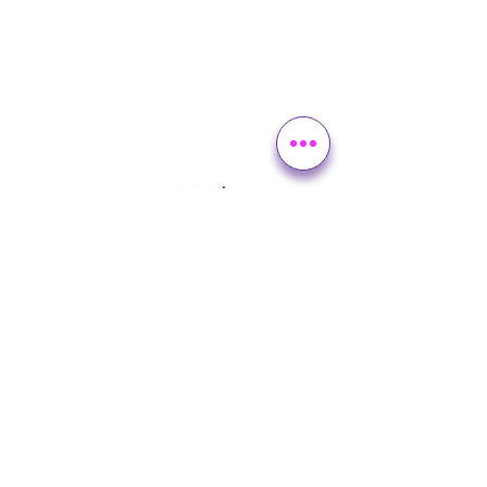
Encuentra a Mkt Edu en
contacto@mercadotecniaeducativa.co
m
Tel: +52 985 113 79 17
Contacto
Legal
Política de Privacidad
Términos y Condiciones