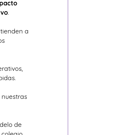
mpacto 
ivo
.
 tienden a 
os 
rativos, 
idas. 
 nuestras 
delo de 
 colegio 