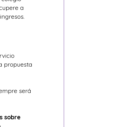
cupere a 
ingresos.
rvicio 
a propuesta 
iempre será 
s sobre 
o
.