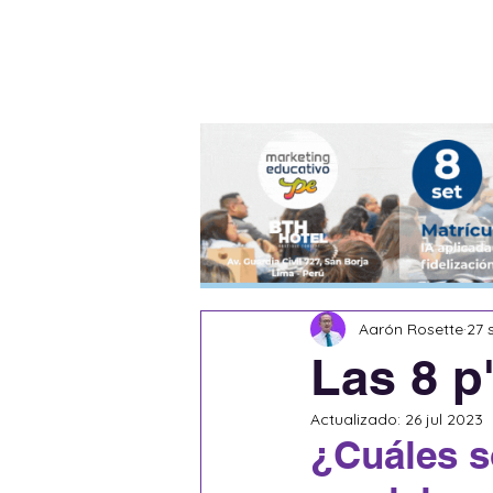
Blog
Escritores
Aarón Rosette
27 
Las 8 p
Actualizado:
26 jul 2023
¿Cuáles so