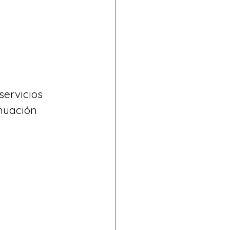
ervicios 
nuación 