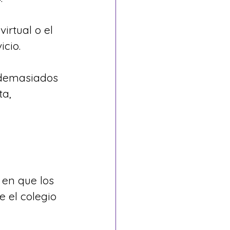
irtual o el 
icio.
r demasiados 
a, 
en que los 
 el colegio 