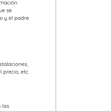
rmación 
ue se 
o y el padre 
 
stalaciones, 
 precio, etc.
 las 