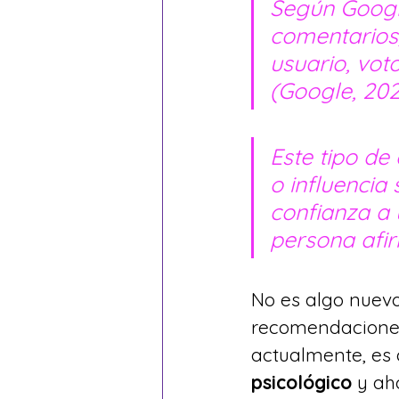
Según Google
comentarios,
usuario, vot
(Google, 202
Este tipo de
o influencia 
confianza a 
persona afirm
No es algo nuevo
recomendaciones
actualmente, es 
psicológico
 y ah