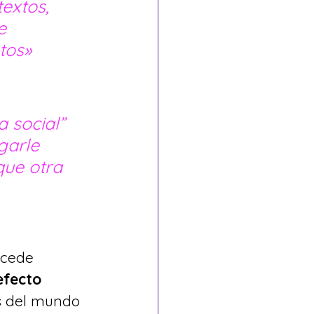
extos, 
e 
tos» 
 social” 
garle 
que otra 
ucede 
efecto 
s del mundo 