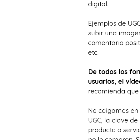
digital.
Ejemplos de UGC 
subir una imagen
comentario posit
etc. 
De todos los fo
usuarios, el víd
recomienda que 
No caigamos en e
UGC, la clave de
producto o servi
no lo compren. Sí