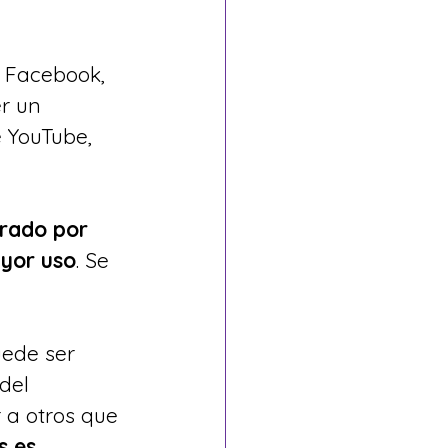
n Facebook, 
r un 
 YouTube, 
rado por 
ayor uso
. Se 
uede ser 
del 
 a otros que 
s es 