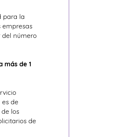
 para la 
as empresas 
r del número 
a más de 1 
vicio 
 es de 
de los 
icitarios de 