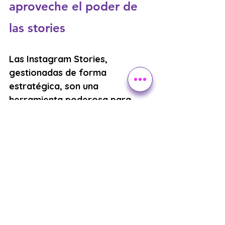
aproveche el poder de 
las stories
Las Instagram Stories, 
gestionadas de forma 
estratégica, son una 
herramienta poderosa para 
colegios privados que desean 
fortalecer su comunicación y 
conexión emocional con la 
comunidad educativa
.
Centrarse en la relevancia, tener 
una frecuencia adecuada y 
efectuar un análisis constante de 
los resultados asegurará la 