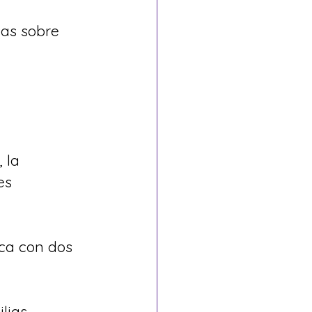
sas sobre 
 la 
es 
ca con dos 
lias.