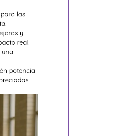
para las 
ta.
ejoras y 
acto real.
n una 
ién potencia 
preciadas.