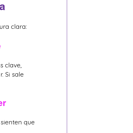
ta
ura clara:
e
s clave, 
. Si sale 
er
 sienten que 