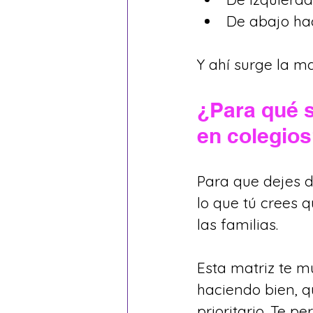
De abajo hac
Y ahí surge la ma
¿Para qué s
en colegio
Para que dejes d
lo que tú crees q
las familias.
Esta matriz te m
haciendo bien, q
prioritario. Te p