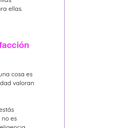
a ellas.
facción 
una cosa es 
idad valoran 
estás 
 no es 
eligencia.