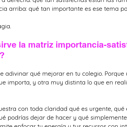
ia arriba: qué tan importante es ese tema par
gia.
irve la matriz importancia-satis
s?
e adivinar qué mejorar en tu colegio. Porque 
ue importa, y otra muy distinta lo que en real
uestra con toda claridad qué es urgente, qué 
ué podrías dejar de hacer y qué simplemente
ermite enfocar tu energía y tus recursos con int