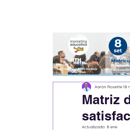
Blog
Escritores
Aarón Rosette
18 
Matriz 
satisfa
Actualizado:
8 ene