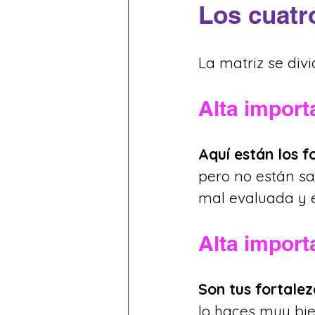
Los cuatr
La matriz se div
Alta import
Aquí están los f
pero no están sat
mal evaluada y 
Alta import
Son tus fortalez
lo haces muy bie