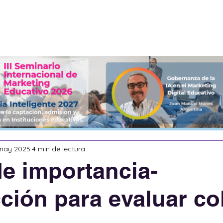
Servicios
Acerca de
eBooks
may 2025
4 min de lectura
de importancia-
cción para evaluar co