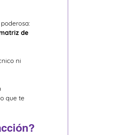
poderosa: 
matriz de 
nico ni 
u 
o que te 
acción?