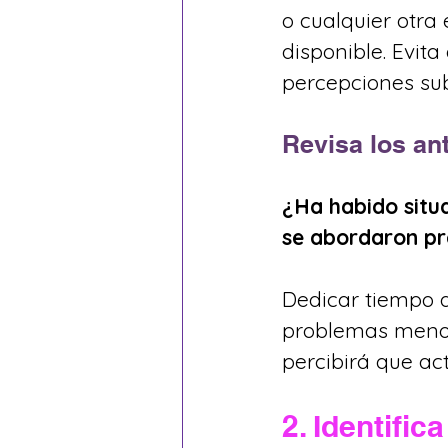
o cualquier otra
disponible. Evit
percepciones sub
Revisa los an
¿Ha habido situ
se abordaron p
Dedicar tiempo a 
problemas menore
percibirá que act
2. Identific