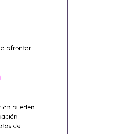
a afrontar 
 
sión pueden 
ación. 
atos de 