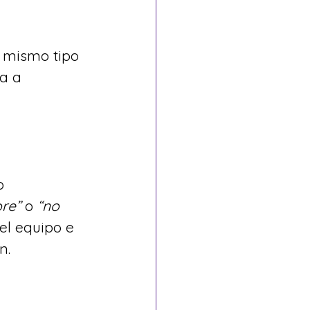
 mismo tipo 
a a 
o 
re”
 o 
“no 
el equipo e 
n.