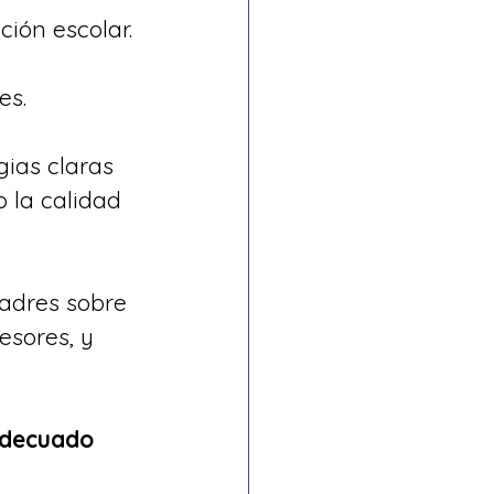
ión escolar. 
es.
gias claras 
 la calidad 
adres sobre 
esores, y 
adecuado 