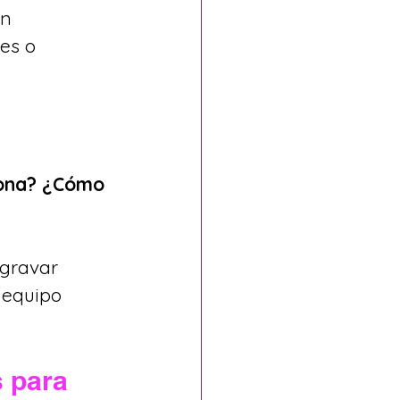
n 
es o 
sona? ¿Cómo 
agravar 
 equipo 
s para 