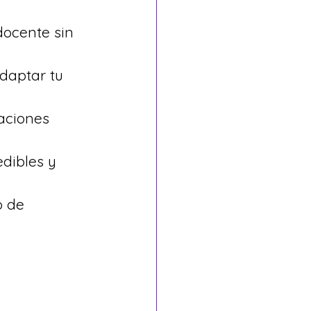
docente sin 
daptar tu 
aciones 
dibles y 
o de 