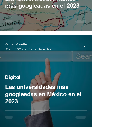
más googleadas en el 2023
Gestión
Posicionamiento
Tendencias
Aarón Rosette
31 dic 2023
6 min de lectura
Digital
Las universidades más
googleadas en México en el
2023