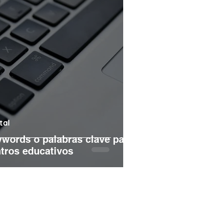
tal
words o palabras clave para
tros educativos