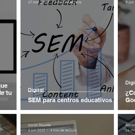
27 mar 2022
5 min de lectura
9 jun
Digi
que
Digital
de tu
¿Có
SEM para centros educativos
Goo
Aarón Rosette
Aarón
2 jun 2021
4 min de lectura
26 m