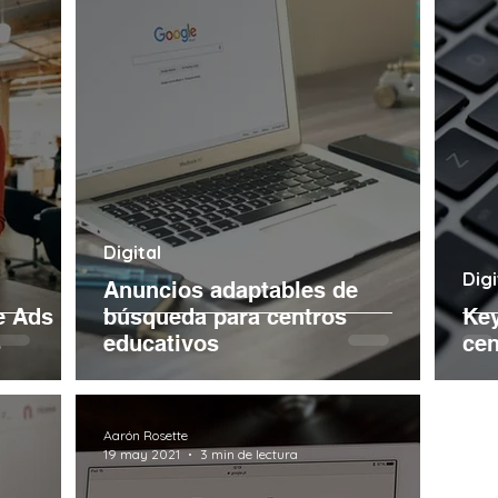
Digital
Digi
Anuncios adaptables de
e Ads
búsqueda para centros
Key
s
educativos
cen
Aarón Rosette
19 may 2021
3 min de lectura