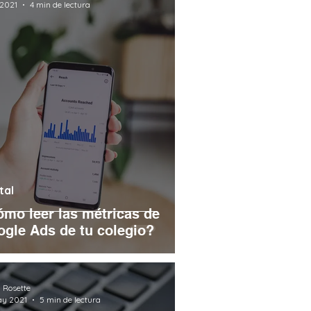
 2021
4 min de lectura
tal
mo leer las métricas de
gle Ads de tu colegio?
 Rosette
ay 2021
5 min de lectura